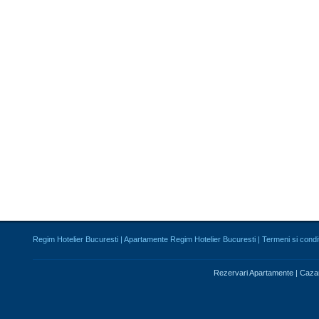
Regim Hotelier Bucuresti
|
Apartamente Regim Hotelier Bucuresti
|
Termeni si condit
Rezervari Apartamente
|
Caza